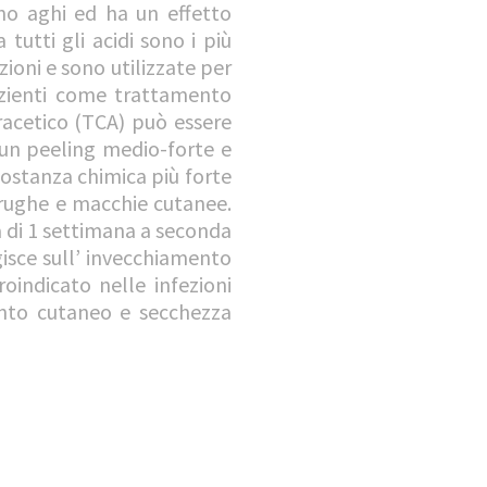
ano aghi ed ha un effetto
 tutti gli acidi sono i più
zioni e sono utilizzate per
pazienti come trattamento
oracetico (TCA) può essere
 un peeling medio-forte e
sostanza chimica più forte
 rughe e macchie cutanee.
za di 1 settimana a seconda
Agisce sull’ invecchiamento
roindicato nelle infezioni
ento cutaneo e secchezza