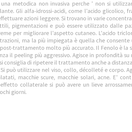
’ una metodica non invasiva perche ' non si utilizz
te. Gli alfa-idrossi-acidi, come l'acido glicolico, fra
ffettuare azioni leggere. Si trovano in varie concentra
tili, pigmentazioni e può essere utilizzato dalle 
reme per migliorare l'aspetto cutaneo. L'acido tricl
entrazioni, ma la più impiegata è quella che consente
 post-trattamento molto più accurato. Il Fenolo è la 
za il peeling più aggressivo. Agisce in profondità su
 si consiglia di ripetere il trattamento anche a distan
 Si può utilizzare nel viso, collo, décolleté e corpo. 
dilatati, macchie scure, macchie solari, acne. E' cont
effetto collaterale si può avere un lieve arrossam
ochi giorni.