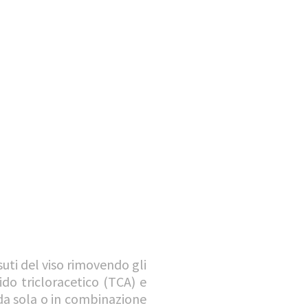
uti del viso rimovendo gli
cido tricloracetico (TCA) e
a da sola o in combinazione